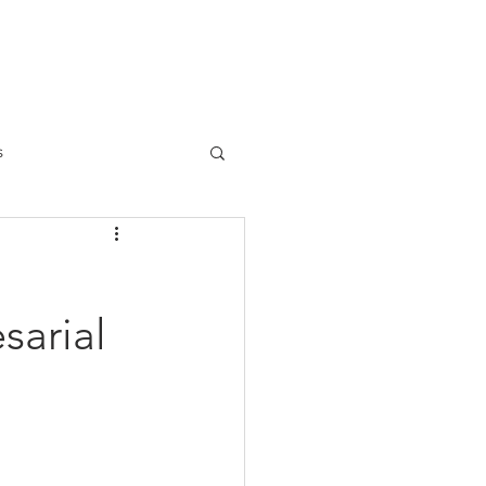
s
l
sarial