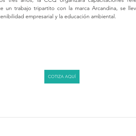
os tres años, la CCQ organizará capacitaciones refe
e un trabajo tripartito con la marca Arcandina, se lle
enibilidad empresarial y la educación ambiental.
COTIZA AQUÍ