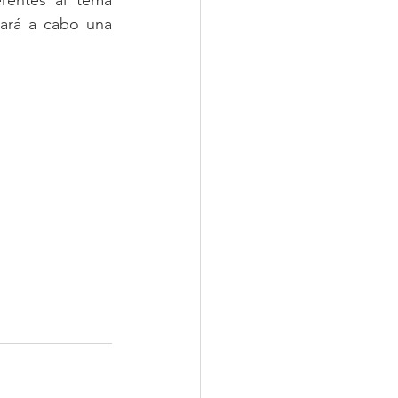
rentes al tema 
vará a cabo una 