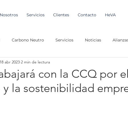
Nosotros
Servicios
Clientes
Contacto
HeVA
d
Carbono Neutro
Servicios
Noticias
Alianza
18 abr 2023
2 min de lectura
abajará con la CCQ por e
y la sostenibilidad empre